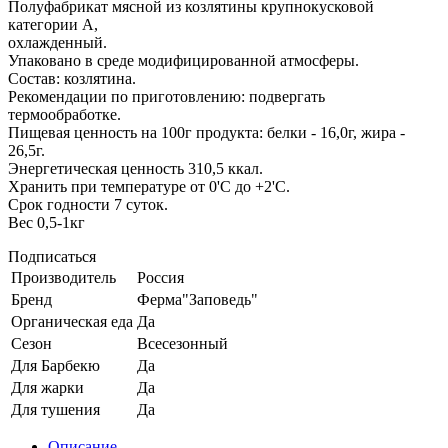
Полуфабрикат мясной из козлятины крупнокусковой
категории А,
охлажденный.
Упаковано в среде модифицированной атмосферы.
Состав: козлятина.
Рекомендации по приготовлению: подвергать
термообработке.
Пищевая ценность на 100г продукта: белки - 16,0г, жира -
26,5г.
Энергетическая ценность 310,5 ккал.
Хранить при температуре от 0'C до +2'C.
Срок годности 7 суток.
Вес 0,5-1кг
Подписаться
Производитель
Россия
Бренд
Ферма"Заповедь"
Органическая еда
Да
Сезон
Всесезонный
Для Барбекю
Да
Для жарки
Да
Для тушения
Да
Описание