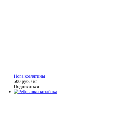
Нога козлятины
500
руб. / кг
Подписаться