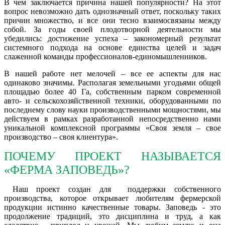
В чем заключается причина нашей популярности? На этот
вопрос невозможно дать однозначный ответ, поскольку таких
причин множество, и все они тесно взаимосвязаны между
собой. За годы своей плодотворной деятельности мы
убедились: достижение успеха – закономерный результат
системного подхода на основе единства целей и задач
слаженной команды профессионалов-единомышленников.
В нашей работе нет мелочей – все ее аспекты для нас
одинаково значимы. Располагая земельными угодьями общей
площадью более 40 Га, собственным парком современной
авто- и сельскохозяйственной техники, оборудованными по
последнему слову науки производственными мощностями, мы
действуем в рамках разработанной непосредственно нами
уникальной комплексной программы «Своя земля – свое
производство – своя клиентура».
ПОЧЕМУ ПРОЕКТ НАЗЫВАЕТСЯ
«ФЕРМА ЗАПОВЕДЬ»?
Наш проект создан для поддержки собственного
производства, которое открывает любителям фермерской
продукции истинно качественные товары. Заповедь - это
продолжение традиций, это дисциплина и труд, а как