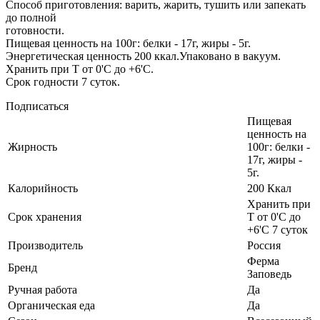
Способ приготовления: варить, жарить, тушить или запекать
до полной
готовности.
Пищевая ценность на 100г: белки - 17г, жиры - 5г.
Энергетическая ценность 200 ккал.Упаковано в вакуум.
Хранить при Т от 0'C до +6'C.
Срок годности 7 суток.
Подписаться
Пищевая
ценность на
Жирность
100г: белки -
17г, жиры -
5г.
Калорийность
200 Ккал
Хранить при
Cрок хранения
Т от 0'C до
+6'C 7 суток
Производитель
Россия
Ферма
Бренд
Заповедь
Ручная работа
Да
Органическая еда
Да