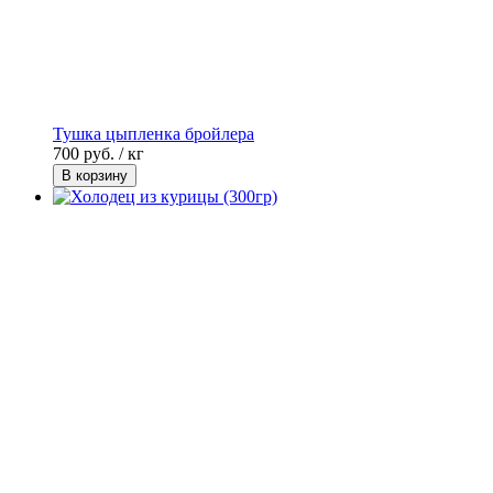
Тушка цыпленка бройлера
700
руб. / кг
В корзину