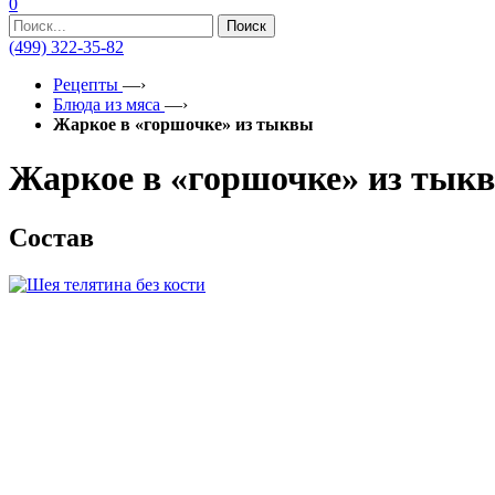
0
Поиск
(499) 322-35-82
Рецепты
—›
Блюда из мяса
—›
Жаркое в «горшочке» из тыквы
Жаркое в «горшочке» из тык
Состав