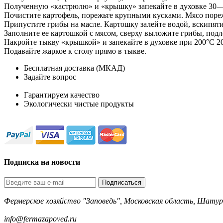
Полученную «кастрюлю» и «крышку» запекайте в духовке 30—
Почистите картофель, порежьте крупными кусками. Мясо пореж
Припустите грибы на масле. Картошку залейте водой, вскипят
Заполните ее картошкой с мясом, сверху выложите грибы, подл
Накройте тыкву «крышкой» и запекайте в духовке при 200°С 2
Подавайте жаркое к столу прямо в тыкве.
Бесплатная доставка (МКАД)
Задайте вопрос
8-499-322-35-82
Гарантируем качество
Экологически чистые продукты
Подписка на новости
Подписаться
Фермерское хозяйство "Заповедь", Московская область, Шатур
8-499-322-35-82
info@fermazapoved.ru